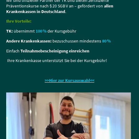
Wir sind offizieller Partner der TK und bieten zertifizierte
Präventionskurse nach § 20 SGB V an – gefördert von
allen
Krankenkassen in Deutschland
.
Ihre Vorteile:
TK:
übernimmt
100 %
der Kursgebühr
Andere Krankenkassen:
bezuschussen mindestens
80 %
Einfach
Teilnahmebescheinigung einreichen
Ihre Krankenkasse unterstützt Sie bei der Kursgebühr!
>>Hier zur Kursauswahl<<